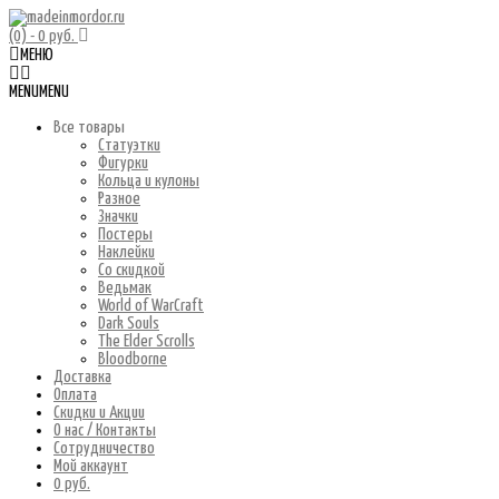
(0)
- 0 руб.
МЕНЮ
MENU
MENU
Все товары
Статуэтки
Фигурки
Кольца и кулоны
Разное
Значки
Постеры
Наклейки
Со скидкой
Ведьмак
World of WarCraft
Dark Souls
The Elder Scrolls
Bloodborne
Доставка
Оплата
Скидки и Акции
О нас / Контакты
Сотрудничество
Мой аккаунт
0 руб.