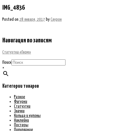
IMG_4836
Posted on
28 января, 2017
by
Саурон
Навигация по записям
Статуэтка «Гном»
Поиск
×
Категории товаров
Разное
Фигурки
Статуэтки
Значки
Кольца и кулоны
Наклейки
Постеры
Популярное