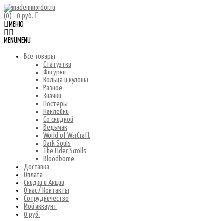
(0)
- 0 руб.
МЕНЮ
MENU
MENU
Все товары
Статуэтки
Фигурки
Кольца и кулоны
Разное
Значки
Постеры
Наклейки
Со скидкой
Ведьмак
World of WarCraft
Dark Souls
The Elder Scrolls
Bloodborne
Доставка
Оплата
Скидки и Акции
О нас / Контакты
Сотрудничество
Мой аккаунт
0 руб.