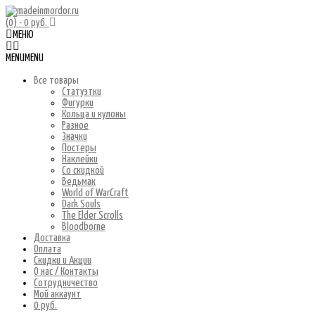
(0)
- 0 руб.
МЕНЮ
MENU
MENU
Все товары
Статуэтки
Фигурки
Кольца и кулоны
Разное
Значки
Постеры
Наклейки
Со скидкой
Ведьмак
World of WarCraft
Dark Souls
The Elder Scrolls
Bloodborne
Доставка
Оплата
Скидки и Акции
О нас / Контакты
Сотрудничество
Мой аккаунт
0 руб.