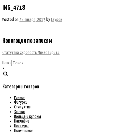
IMG_4718
Posted on
28 января, 2017
by
Саурон
Навигация по записям
Статуэтка «крепость Минас Тирит»
Поиск
×
Категории товаров
Разное
Фигурки
Статуэтки
Значки
Кольца и кулоны
Наклейки
Постеры
Популярное