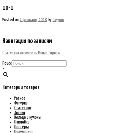
10-1
Posted on
4 февраля, 2018
by
Саурон
Навигация по записям
Статуэтка «крепость Минас Тирит»
Поиск
×
Категории товаров
Разное
Фигурки
Статуэтки
Значки
Кольца и кулоны
Наклейки
Постеры
Популярное