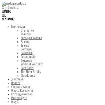
(0)
- 0 руб.
МЕНЮ
MENU
MENU
Все товары
Статуэтки
Фигурки
Кольца и кулоны
Разное
Значки
Постеры
Наклейки
Со скидкой
Ведьмак
World of WarCraft
Dark Souls
The Elder Scrolls
Bloodborne
Доставка
Оплата
Скидки и Акции
О нас / Контакты
Сотрудничество
Мой аккаунт
0 руб.