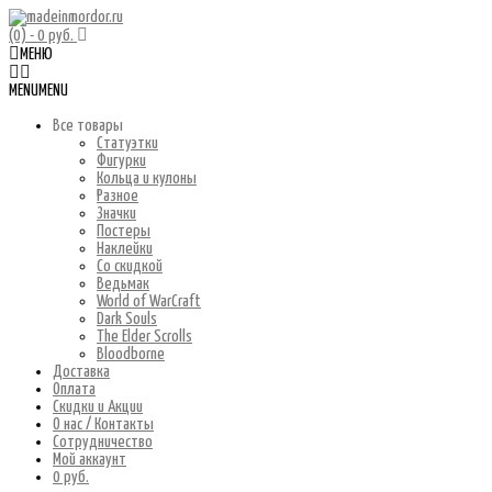
(0)
- 0 руб.
МЕНЮ
MENU
MENU
Все товары
Статуэтки
Фигурки
Кольца и кулоны
Разное
Значки
Постеры
Наклейки
Со скидкой
Ведьмак
World of WarCraft
Dark Souls
The Elder Scrolls
Bloodborne
Доставка
Оплата
Скидки и Акции
О нас / Контакты
Сотрудничество
Мой аккаунт
0 руб.