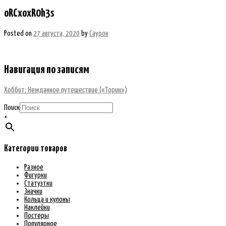
oRCxoxR0h3s
Posted on
27 августа, 2020
by
Саурон
Навигация по записям
Хоббит: Нежданное путешествие («Торин»)
Поиск
×
Категории товаров
Разное
Фигурки
Статуэтки
Значки
Кольца и кулоны
Наклейки
Постеры
Популярное