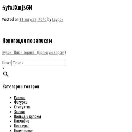
5yfxJXmj36M
Posted on
11 августа, 2020
by
Саурон
Навигация по записям
Кулон “Ключ Торина” (Премиум версия)
Поиск
×
Категории товаров
Разное
Фигурки
Статуэтки
Значки
Кольца и кулоны
Наклейки
Постеры
Популярное