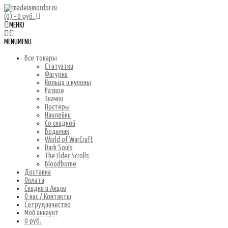
(0)
- 0 руб.
МЕНЮ
MENU
MENU
Все товары
Статуэтки
Фигурки
Кольца и кулоны
Разное
Значки
Постеры
Наклейки
Со скидкой
Ведьмак
World of WarCraft
Dark Souls
The Elder Scrolls
Bloodborne
Доставка
Оплата
Скидки и Акции
О нас / Контакты
Сотрудничество
Мой аккаунт
0 руб.