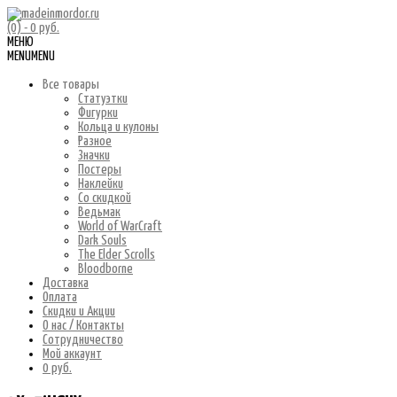
(0)
- 0 руб.
МЕНЮ
MENU
MENU
Все товары
Статуэтки
Фигурки
Кольца и кулоны
Разное
Значки
Постеры
Наклейки
Со скидкой
Ведьмак
World of WarCraft
Dark Souls
The Elder Scrolls
Bloodborne
Доставка
Оплата
Скидки и Акции
О нас / Контакты
Сотрудничество
Мой аккаунт
0 руб.