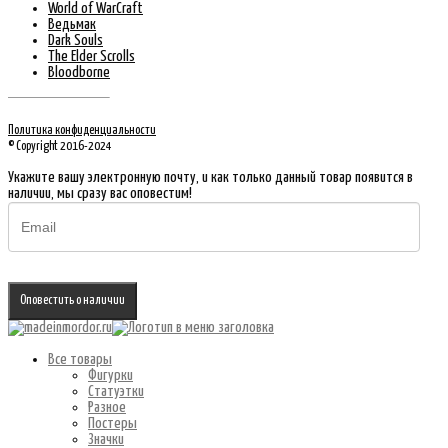
World of WarCraft
Ведьмак
Dark Souls
The Elder Scrolls
Bloodborne
Политика конфиденциальности
© Copyright 2016-2024
Укажите вашу электронную почту, и как только данный товар появится в
наличии, мы сразу вас оповестим!
Оповестить о наличии
Все товары
Фигурки
Статуэтки
Разное
Постеры
Значки