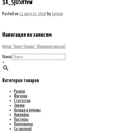
3X_5jUSHYew
Posted on
11 августа, 2020
by
Саурон
Навигация по записям
Кулон “Ключ Торина” (Премиум версия)
Поиск
×
Категории товаров
Разное
Фигурки
Статуэтки
Значки
Кольца и кулоны
Наклейки
Постеры
Популярное
Со скидкой