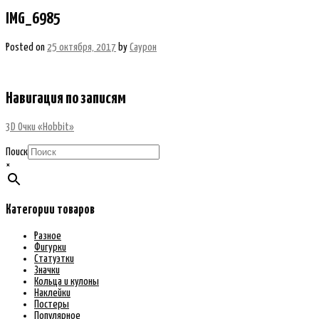
IMG_6985
Posted on
25 октября, 2017
by
Саурон
Навигация по записям
3D Очки «Hobbit»
Поиск
×
Категории товаров
Разное
Фигурки
Статуэтки
Значки
Кольца и кулоны
Наклейки
Постеры
Популярное