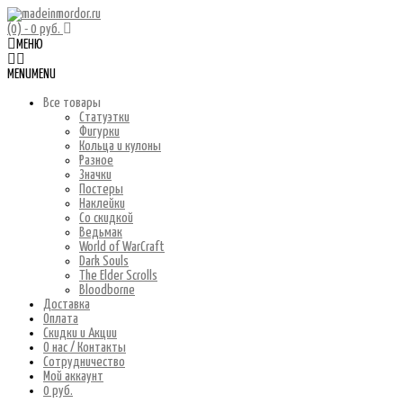
(0)
- 0 руб.
МЕНЮ
MENU
MENU
Все товары
Статуэтки
Фигурки
Кольца и кулоны
Разное
Значки
Постеры
Наклейки
Со скидкой
Ведьмак
World of WarCraft
Dark Souls
The Elder Scrolls
Bloodborne
Доставка
Оплата
Скидки и Акции
О нас / Контакты
Сотрудничество
Мой аккаунт
0 руб.