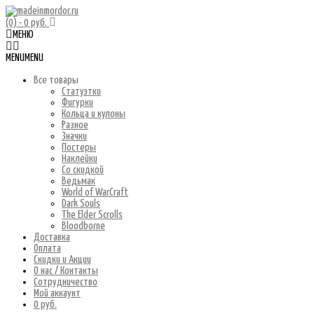
(0)
- 0 руб.
МЕНЮ
MENU
MENU
Все товары
Статуэтки
Фигурки
Кольца и кулоны
Разное
Значки
Постеры
Наклейки
Со скидкой
Ведьмак
World of WarCraft
Dark Souls
The Elder Scrolls
Bloodborne
Доставка
Оплата
Скидки и Акции
О нас / Контакты
Сотрудничество
Мой аккаунт
0 руб.