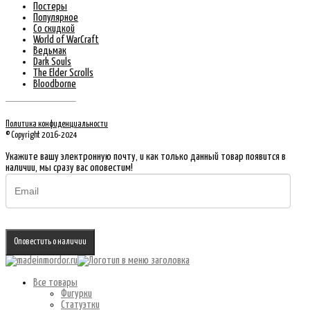
Постеры
Популярное
Со скидкой
World of WarCraft
Ведьмак
Dark Souls
The Elder Scrolls
Bloodborne
Политика конфиденциальности
© Copyright 2016-2024
Укажите вашу электронную почту, и как только данный товар появится в
наличии, мы сразу вас оповестим!
Оповестить о наличии
Все товары
Фигурки
Статуэтки