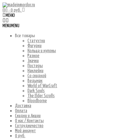
(0)
- 0 руб.
МЕНЮ
MENU
MENU
Все товары
Статуэтки
Фигурки
Кольца и кулоны
Разное
Значки
Постеры
Наклейки
Со скидкой
Ведьмак
World of WarCraft
Dark Souls
The Elder Scrolls
Bloodborne
Доставка
Оплата
Скидки и Акции
О нас / Контакты
Сотрудничество
Мой аккаунт
0 руб.