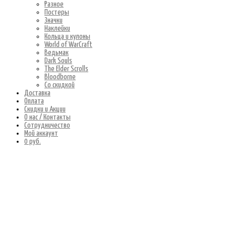
Разное
Постеры
Значки
Наклейки
Кольца и кулоны
World of WarCraft
Ведьмак
Dark Souls
The Elder Scrolls
Bloodborne
Со скидкой
Доставка
Оплата
Скидки и Акции
О нас / Контакты
Сотрудничество
Мой аккаунт
0 руб.