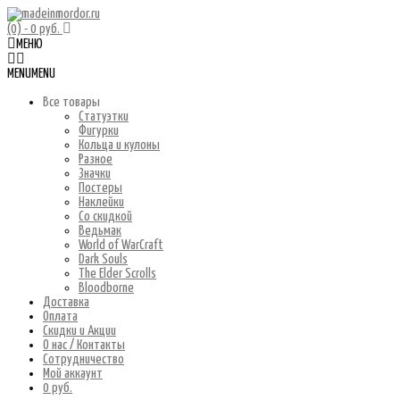
(0)
- 0 руб.
МЕНЮ
MENU
MENU
Все товары
Статуэтки
Фигурки
Кольца и кулоны
Разное
Значки
Постеры
Наклейки
Со скидкой
Ведьмак
World of WarCraft
Dark Souls
The Elder Scrolls
Bloodborne
Доставка
Оплата
Скидки и Акции
О нас / Контакты
Сотрудничество
Мой аккаунт
0 руб.