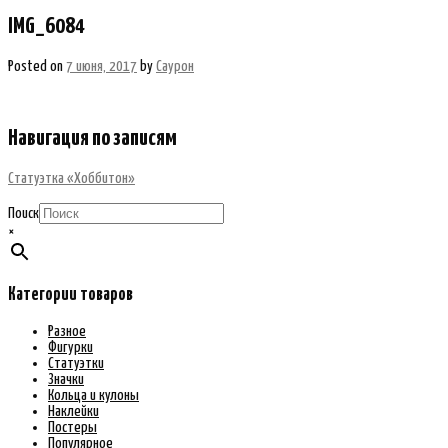
IMG_6084
Posted on
7 июня, 2017
by
Саурон
Навигация по записям
Статуэтка «Хоббитон»
Поиск
×
Категории товаров
Разное
Фигурки
Статуэтки
Значки
Кольца и кулоны
Наклейки
Постеры
Популярное