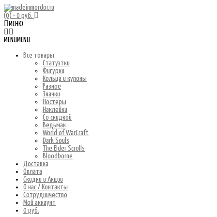
(0)
- 0 руб.
МЕНЮ
MENU
MENU
Все товары
Статуэтки
Фигурки
Кольца и кулоны
Разное
Значки
Постеры
Наклейки
Со скидкой
Ведьмак
World of WarCraft
Dark Souls
The Elder Scrolls
Bloodborne
Доставка
Оплата
Скидки и Акции
О нас / Контакты
Сотрудничество
Мой аккаунт
0 руб.