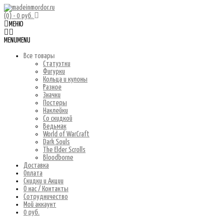
(0)
- 0 руб.
МЕНЮ
MENU
MENU
Все товары
Статуэтки
Фигурки
Кольца и кулоны
Разное
Значки
Постеры
Наклейки
Со скидкой
Ведьмак
World of WarCraft
Dark Souls
The Elder Scrolls
Bloodborne
Доставка
Оплата
Скидки и Акции
О нас / Контакты
Сотрудничество
Мой аккаунт
0 руб.