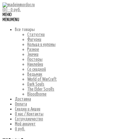
(0)
- 0 руб.
МЕНЮ
MENU
MENU
Все товары
Статуэтки
Фигурки
Кольца и кулоны
Разное
Значки
Постеры
Наклейки
Со скидкой
Ведьмак
World of WarCraft
Dark Souls
The Elder Scrolls
Bloodborne
Доставка
Оплата
Скидки и Акции
О нас / Контакты
Сотрудничество
Мой аккаунт
0 руб.