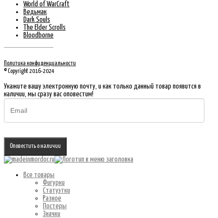
World of WarCraft
Ведьмак
Dark Souls
The Elder Scrolls
Bloodborne
Политика конфиденциальности
© Copyright 2016-2024
Укажите вашу электронную почту, и как только данный товар появится в
наличии, мы сразу вас оповестим!
Оповестить о наличии
Все товары
Фигурки
Статуэтки
Разное
Постеры
Значки