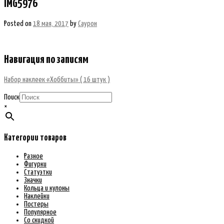
IMG5976
Posted on
18 мая, 2017
by
Саурон
Навигация по записям
Набор наклеек «Хоббиты» ( 16 штук )
Поиск
×
Категории товаров
Разное
Фигурки
Статуэтки
Значки
Кольца и кулоны
Наклейки
Постеры
Популярное
Со скидкой