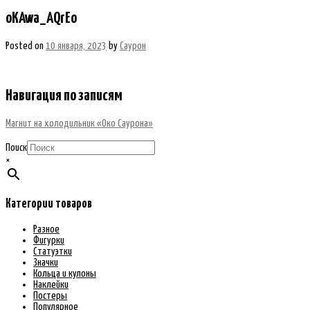
oKAwa_AQrEo
Posted on
10 января, 2023
by
Саурон
Навигация по записям
Магнит на холодильник «Око Саурона»
Поиск
×
Категории товаров
Разное
Фигурки
Статуэтки
Значки
Кольца и кулоны
Наклейки
Постеры
Популярное