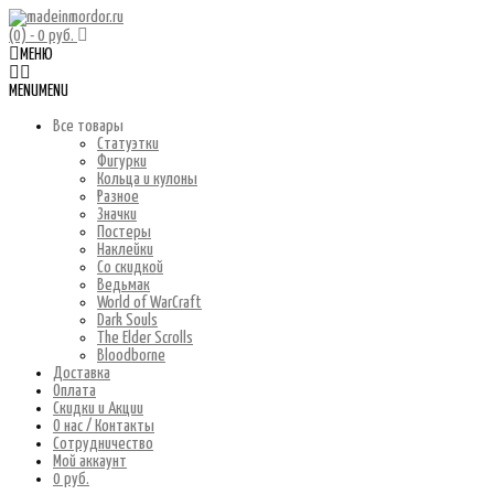
(0)
- 0 руб.
МЕНЮ
MENU
MENU
Все товары
Статуэтки
Фигурки
Кольца и кулоны
Разное
Значки
Постеры
Наклейки
Со скидкой
Ведьмак
World of WarCraft
Dark Souls
The Elder Scrolls
Bloodborne
Доставка
Оплата
Скидки и Акции
О нас / Контакты
Сотрудничество
Мой аккаунт
0 руб.