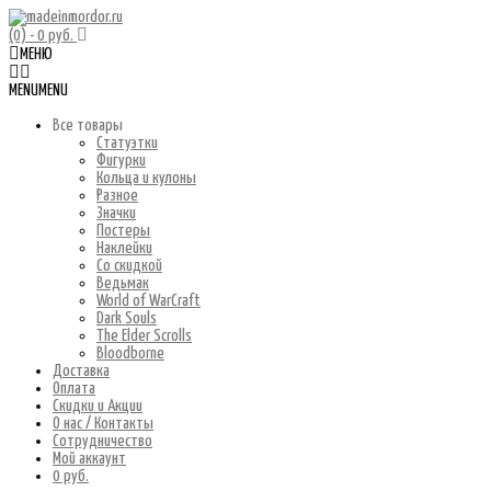
(0)
- 0 руб.
МЕНЮ
MENU
MENU
Все товары
Статуэтки
Фигурки
Кольца и кулоны
Разное
Значки
Постеры
Наклейки
Со скидкой
Ведьмак
World of WarCraft
Dark Souls
The Elder Scrolls
Bloodborne
Доставка
Оплата
Скидки и Акции
О нас / Контакты
Сотрудничество
Мой аккаунт
0 руб.