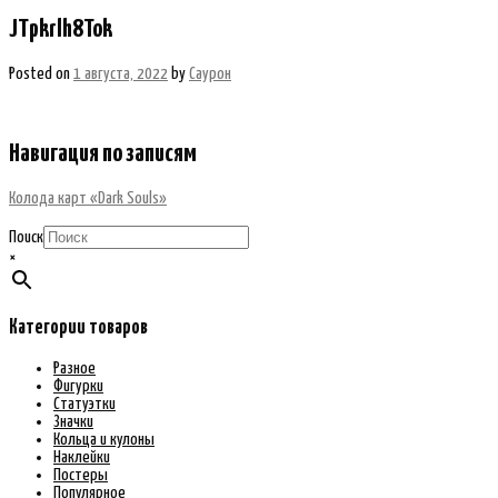
JTpkrlh8Tok
Posted on
1 августа, 2022
by
Саурон
Навигация по записям
Колода карт «Dark Souls»
Поиск
×
Категории товаров
Разное
Фигурки
Статуэтки
Значки
Кольца и кулоны
Наклейки
Постеры
Популярное