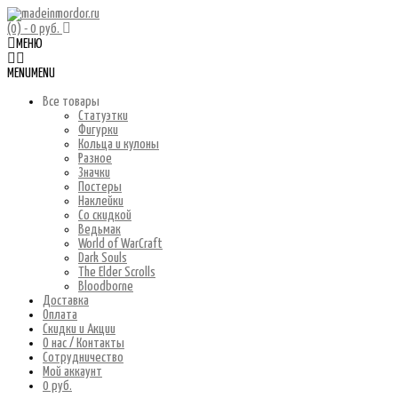
(0)
- 0 руб.
МЕНЮ
MENU
MENU
Все товары
Статуэтки
Фигурки
Кольца и кулоны
Разное
Значки
Постеры
Наклейки
Со скидкой
Ведьмак
World of WarCraft
Dark Souls
The Elder Scrolls
Bloodborne
Доставка
Оплата
Скидки и Акции
О нас / Контакты
Сотрудничество
Мой аккаунт
0 руб.