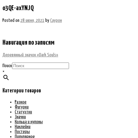
o3QE-axYNJQ
Posted on
28 июня, 2021
by
Саурон
Навигация по записям
Деревянный значок «Dark Souls»
Поиск
×
Категории товаров
Разное
Фигурки
Статуэтки
Значки
Кольца и кулоны
Наклейки
Постеры
Популярное